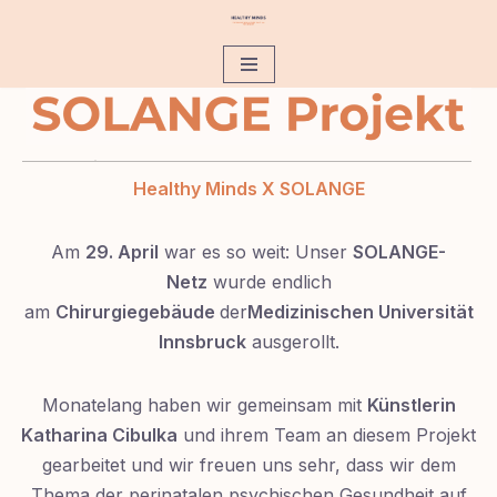
Zum
Inhalt
Healthy Minds X SOLANGE
Am
29. April
war es so weit: Unser
SOLANGE-
Netz
wurde endlich
am
Chirurgiegebäude
der
Medizinischen Universität
Innsbruck
ausgerollt.
Monatelang haben wir gemeinsam mit
Künstlerin
Katharina Cibulka
und ihrem Team an diesem Projekt
gearbeitet und wir freuen uns sehr, dass wir dem
Thema der perinatalen psychischen Gesundheit auf